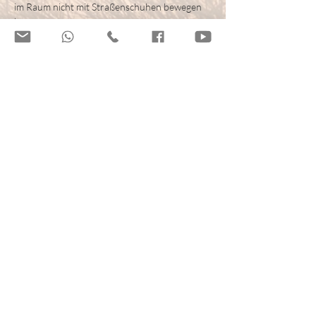
im Raum nicht mit Straßenschuhen bewegen 
können
- eine Decke oder Kissen zum Sitzen oder 
Liegen auf dem Boden.
- etwas zum Trinken
Ich freue mich auf Dich :-)
Tickets
Verkauf beendet
Tickettyp
Singkreis
Preis
16,00 €