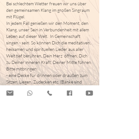
Bei schlechtem Wetter freuen wir uns über 
den gemeinsamen Klang im großen Singraum 
mit Flügel.
In jedem Fall genießen wir den Moment, den 
Klang, unser Sein in Verbundenheit mit allem 
Leben auf dieser Welt.  In Gemeinschaft 
singen - sein. So können Dich die meditativen, 
heilsamen und spirituellen Lieder aus aller 
Welt tief berühren, Dein Herz  öffnen, Dich 
zu Deiner inneren Kraft, Deiner Mitte führen.
Bitte mitbringen:
- eine Decke für drinnen oder draußen zum 
Sitzen, Liegen, Zudecken etc. (Bänke sind 
drinnen und draußen vorhanden)
- ggf. Socken für den Raum, da wir ihn nicht 
mit Straßenschuhen betreten dürfen
- etwas zum Trinken
- Beitrag passend in bar
Eine Anmeldung ist nicht erforderlich. Du 
kannst gerne spontan vorbei kommen. 
Kostenbeitrag. 15 Euro. Am Haupteingang 