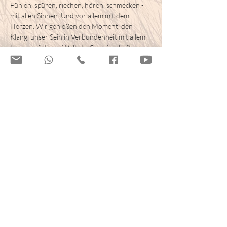
Fühlen, spüren, riechen, hören, schmecken - 
mit allen Sinnen. Und vor allem mit dem 
Herzen. Wir genießen den Moment, den 
Klang, unser Sein in Verbundenheit mit allem 
Leben auf dieser Welt.  In Gemeinschaft 
singen - sein. So können Dich die meditativen, 
heilsamen und spirituellen Lieder aus aller 
Welt tief berühren, Dein Herz  öffnen, Dich 
zu Deiner inneren Kraft, Deiner Mitte führen.
Eine Anmeldung ist nicht erforderlich. Du 
kannst gerne spontan vorbei kommen. 
Kostenbeitrag. 16 Euro
Mitglieder können die Veranstaltung zum 
Nachholen nutzen oder für 10 Euro 
teilnehmen.
Diese Veranstaltung teilen