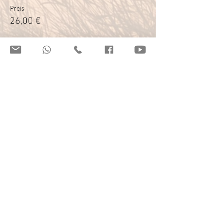
Preis
26,00 €
Verkauf beendet
Tickettyp
Einzelstunde Online Singen
Preis
16,00 €
Verkauf beendet
Tickettyp
Schnupperstunde Online Singen
Mehr Infos