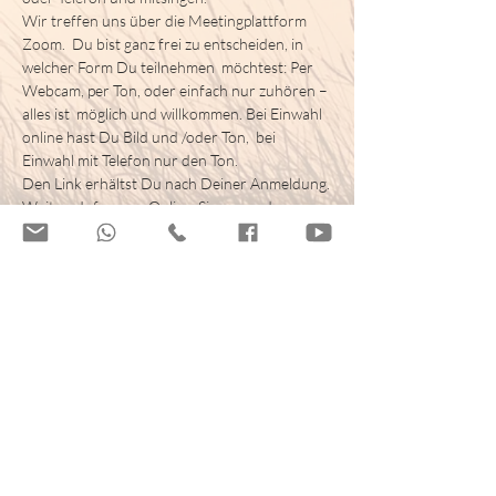
Wir treffen uns über die Meetingplattform 
Zoom.  Du bist ganz frei zu entscheiden, in 
welcher Form Du teilnehmen  möchtest: Per 
Webcam, per Ton, oder einfach nur zuhören – 
alles ist  möglich und willkommen. Bei Einwahl 
online hast Du Bild und /oder Ton,  bei 
Einwahl mit Telefon nur den Ton.
Den Link erhältst Du nach Deiner Anmeldung.
Weitere Infos zum Online-Singen und zur 
Anwendung von Zoom
Tickets
Verkauf beendet
Tickettyp
Heilsames Singen Online
Preis