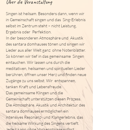
Über die Veranstaltung
Singen ist heilsam. Besonders dann, wenn wir 
in Gemeinschaft singen und das  Sing-Erlebnis 
selbst im Zentrum steht – nicht Leistung, 
Ergebnis oder  Perfektion.
In der besonderen Atmosphäre und  Akustik 
des 
santara domhauses
 tönen und singen wir 
Lieder aus aller Welt ganz  ohne Notenblätter. 
So können wir tief in das gemeinsame  Singen 
eintauchen. Wir lassen uns durch die 
meditativen, heilsamen und spirituellen Lieder 
berühren, öffnen unser Herz und finden neue 
Zugänge zu uns selbst. Wir  entspannen, 
tanken Kraft und Lebensfreude. 
​Das gemeinsame Klingen und die 
Gemeinschaft unterstützen diesen Prozess. 
Die Atmosphäre, Akustik und Architektur des 
santara domhauses
 ermöglichen ein 
intensives Resonanz- und Klangerlebnis, das 
die heilsame Wirkung des Singens vertieft.
Jede/r kann ohne Vorkenntnisse sofort 