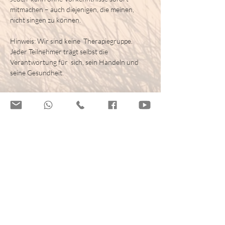
mitmachen – auch diejenigen, die meinen, 
nicht singen zu können.
​Hinweis: Wir sind keine  Therapiegruppe. 
Jeder Teilnehmer trägt selbst die 
Verantwortung für  sich, sein Handeln und 
seine Gesundheit.
Tickets
Tickettyp
Singen im domhaus
Preis
Von 20,00 € bis 26,00 €
Standard