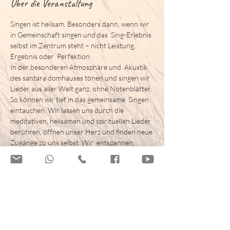
Über die Veranstaltung
Singen ist heilsam. Besonders dann, wenn wir 
in Gemeinschaft singen und das  Sing-Erlebnis 
selbst im Zentrum steht – nicht Leistung, 
Ergebnis oder  Perfektion.
In der besonderen Atmosphäre und  Akustik 
des 
santara domhauses
 tönen und singen wir 
Lieder aus aller Welt ganz  ohne Notenblätter. 
So können wir tief in das gemeinsame  Singen 
eintauchen. Wir lassen uns durch die 
meditativen, heilsamen und spirituellen Lieder 
berühren, öffnen unser Herz und finden neue 
Zugänge zu uns selbst. Wir  entspannen, 
tanken Kraft und Lebensfreude. 
​Das gemeinsame Klingen und die 
Gemeinschaft unterstützen diesen Prozess. 
Die Atmosphäre, Akustik und Architektur des 
santara domhauses
 ermöglichen ein 
intensives Resonanz- und Klangerlebnis, das 
die heilsame Wirkung des Singens vertieft.
Jede/r kann ohne Vorkenntnisse sofort 