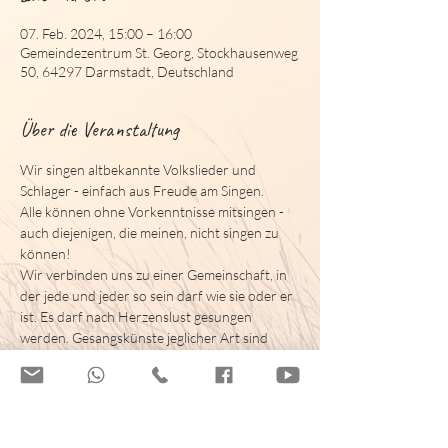
07. Feb. 2024, 15:00 – 16:00
Gemeindezentrum St. Georg, Stockhausenweg
50, 64297 Darmstadt, Deutschland
Über die Veranstaltung
Wir singen altbekannte Volkslieder und 
Schlager - einfach aus Freude am Singen.
Alle können ohne Vorkenntnisse mitsingen - 
auch diejenigen, die meinen, nicht singen zu 
können!
Wir verbinden uns zu einer Gemeinschaft, in 
der jede und jeder so sein darf wie sie oder er 
ist. Es darf nach Herzenslust gesungen 
werden. Gesangskünste jeglicher Art sind 
willkommen, das Wichtigste jedoch ist die 
Freude am Singen. Wir singen nach dem 
Motto: Es gibt keine falschen Töne, nur 
unzählige Variationen.
Einfach vorbei kommen und mitsingen. Keine 